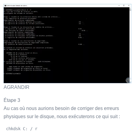
AGRANDIR
Étape 3
Au cas où nous aurions besoin de corriger des erreurs
physiques sur le disque, nous exécuterons ce qui suit :
 chkdsk C: / r 