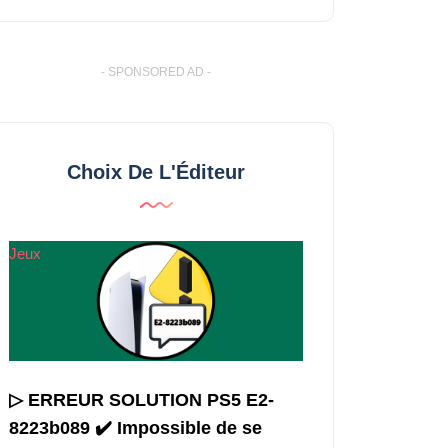
- SPONSORED AD -
Choix De L'Éditeur
Jeux
▷ ERREUR SOLUTION PS5 E2-
8223b089 ✔️ Impossible de se