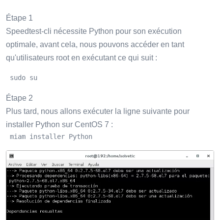
Étape 1
Speedtest-cli nécessite Python pour son exécution
optimale, avant cela, nous pouvons accéder en tant
qu'utilisateurs root en exécutant ce qui suit :
 sudo su
Étape 2
Plus tard, nous allons exécuter la ligne suivante pour
installer Python sur CentOS 7 :
 miam installer Python