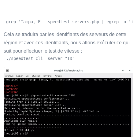
 grep 'Tampa, FL' speedtest-servers.php | egrep -o 'id
Cela se traduira par les identifiants des serveurs de cette
région et avec ces identifiants, nous allons exécuter ce qui
suit pour effectuer le test de vitesse :
 ./speedtest-cli -server "ID"