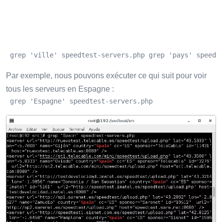
 grep 'ville' speedtest-servers.php grep 'pays' speedt
Par exemple, nous pouvons exécuter ce qui suit pour voir
tous les serveurs en Espagne :
 grep 'Espagne' speedtest-servers.php