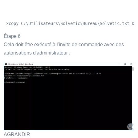
 xcopy C:\Utilisateurs\Solvetic\Bureau\Solvetic.txt D:
Étape 6
Cela doit être exécuté à l'invite de commande avec des
autorisations d'administrateur :
AGRANDIR