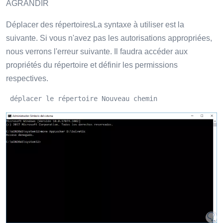
AGRANDIR
Déplacer des répertoiresLa syntaxe à utiliser est la
suivante. Si vous n'avez pas les autorisations appropriées,
nous verrons l'erreur suivante. Il faudra accéder aux
propriétés du répertoire et définir les permissions
respectives.
 déplacer le répertoire Nouveau chemin 