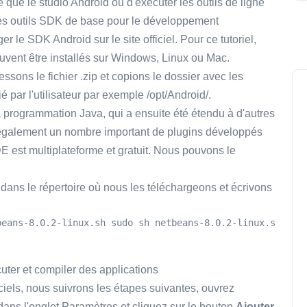
 que le studio Android ou d'exécuter les outils de ligne
es outils SDK de base pour le développement
 le SDK Android sur le site officiel. Pour ce tutoriel,
euvent être installés sur Windows, Linux ou Mac.
ssons le fichier .zip et copions le dossier avec les
 par l'utilisateur par exemple /opt/Android/.
la programmation Java, qui a ensuite été étendu à d'autres
 également un nombre important de plugins développés
 est multiplateforme et gratuit. Nous pouvons le
 dans le répertoire où nous les téléchargeons et écrivons
beans-8.0.2-linux.sh sudo sh netbeans-8.0.2-linux.sh
ter et compiler des applications
ciels, nous suivrons les étapes suivantes, ouvrez
 dans l'onglet Paramètres et cliquez sur le bouton
Ajouter