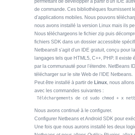
permettant de développer à partir d'un IDE autre
de commande. Ces bibliothèques fournissent l
d'applications mobiles. Nous pouvons télécharger
nous avons installé la version Linux mais ils p
Nous téléchargeons le fichier zip puis décompre
fichiers SDK dans un dossier accessible spécifié
NetbeansIl s'agit d'un IDE gratuit, conçu pour 
langages tels que HTML5, C++, PHP. Il existe
par la communauté pour l'étendre. NetBeans IDE
télécharger sur le site Web de l'IDE Netbeans.
Peut être installé à partir de
Linux
, nous allons
avec les commandes suivantes :
 Téléchargements de cd sudo chmod + x net
Nous avons continué à le configurer.
Configurer Netbeans et Android SDK pour exécu
Une fois que nous aurons installé les deux logi
Netbeans et nous allons
Outils> Plugins
, allez