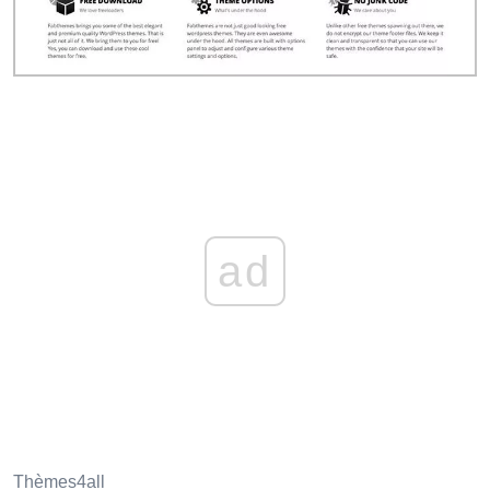
ad
Thèmes4all